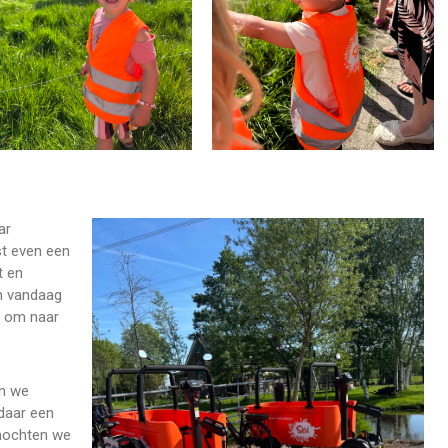
ar
st even een
t en
n vandaag
, om naar
jn we
 daar een
 mochten we