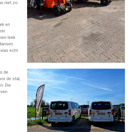
s niet zo
ek en
eer
ien leek
 dansen
 was echt
gs de
or de stal,
n. Die
even