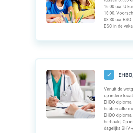
tussen 07:30 e
16.00 uur. U k
18:00. Voorsch
08:30 uur BSO:
BSO in de vaka
EHBO
Vanuit de wetge
op iedere loca
EHBO diploma a
hebben
alle
me
EHBO diploma, 
herhaald; Op ie
dagelijks BHV-