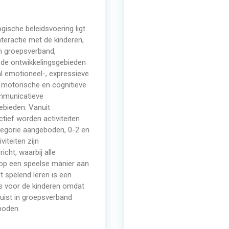
gische beleidsvoering ligt
nteractie met de kinderen,
in groepsverband,
de ontwikkelingsgebieden
al emotioneel-, expressieve
 motorische en cognitieve
ommunicatieve
ebieden. Vanuit
tief worden activiteiten
ategorie aangeboden, 0-2 en
iviteiten zijn
cht, waarbij alle
op een speelse manier aan
 spelend leren is een
s voor de kinderen omdat
 juist in groepsverband
boden.