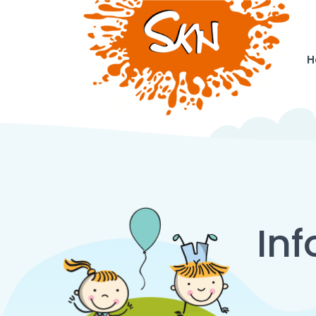
H
Inf