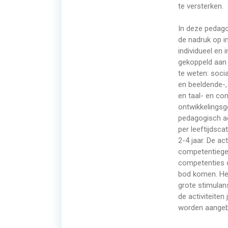
te versterken.
In deze pedago
de nadruk op i
individueel en 
gekoppeld aan 
te weten: soci
en beeldende-,
en taal- en c
ontwikkelingsg
pedagogisch ac
per leeftijdsc
2-4 jaar. De act
competentiegeri
competenties 
bod komen. Het
grote stimulan
de activiteiten
worden aange