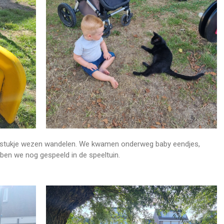
en stukje wezen wandelen. We kwamen onderweg baby eendjes,
bben we nog gespeeld in de speeltuin.