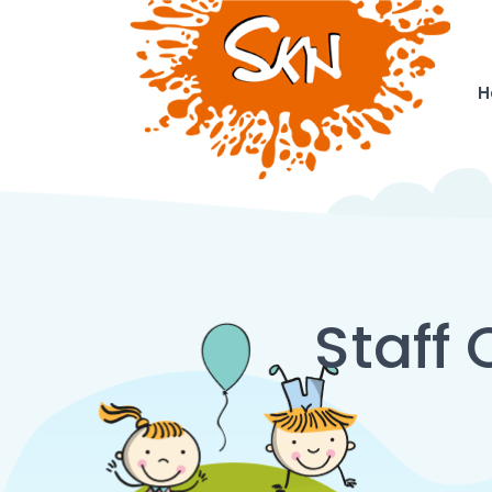
H
Staff