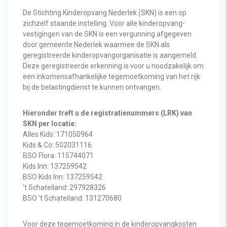
De Stichting Kinderopvang Nederlek (SKN) is een op
zichzelf staande instelling. Voor alle kinderopvang-
vestigingen van de SKN is een vergunning afgegeven
door gemeente Nederlek waarmee de SKN als
geregistreerde kinderopvangorganisatie is aangemeld.
Deze geregistreerde erkenning is voor u noodzakelijk om
een inkomensafhankelijke tegemoetkoming van het rijk
bij de belastingdienst te kunnen ontvangen.
Hieronder treft u de registratienummers (LRK) van
SKN per locatie:
Alles Kids: 171050964
Kids & Co: 502031116
BSO Flora: 115744071
Kids Inn: 137259542
BSO Kids Inn: 137259542
‘t Schateiland: 297928326
BSO ‘t Schateiland: 131270680
Voor deze tegemoetkoming in de kinderopvangkosten